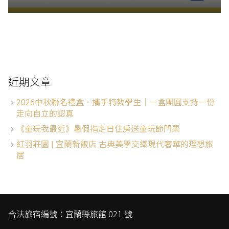
近期文章
2026中秋聯名禮盒．攜手特教學生│一盒團圓支持一份
走向自立的認真
《童玩我最近》暑假指定日住房送童玩節門票
紅羽莊園 | 宜蘭新飯店 古典美學交織現代奢華的理想旅
居
合法旅宿編號：宜蘭縣旅館 021 號