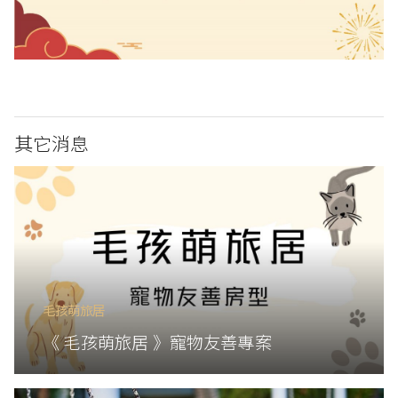
其它消息
毛孩萌旅居
《 毛孩萌旅居 》寵物友善專案