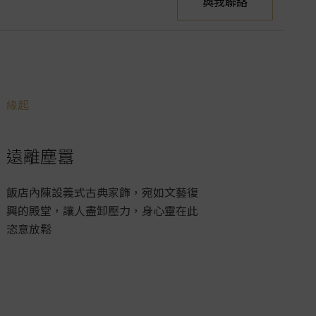
與我聯絡
緣起
遠離塵囂
飯店內陳設義式古典家飾，宛如文藝復
興的殿堂，讓人盡卸壓力，身心靈在此
恣意放鬆