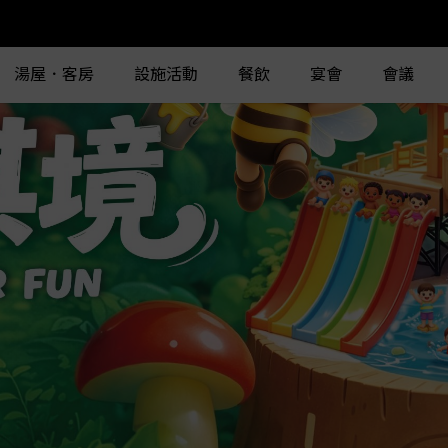
湯屋．客房
設施活動
餐飲
宴會
會議