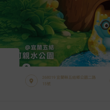
268019 宜蘭縣五結鄉公園二路
15號