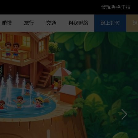
發現香格里拉
婚禮
旅行
交通
與我聯絡
線上訂位
線