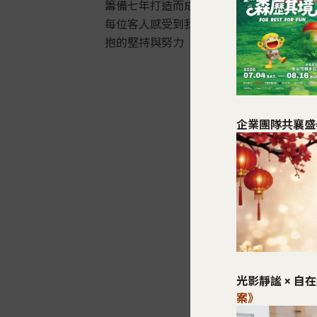
籌備七年打造而成的歐洲風情建築，讓
每位客人感受到我們對於精緻服務所懷
抱的堅持與努力
企業團隊共襄盛
光影靜謐 × 自
案》