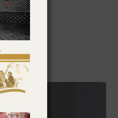
》
術的美麗內涵