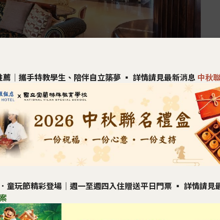
盒推薦｜攜手特教學生、
陪伴自立築夢 ▪︎
詳情請見最新消息
中秋
．童玩節精彩登場｜週一至週四入住贈送平日門票
▪︎ 詳情請
案