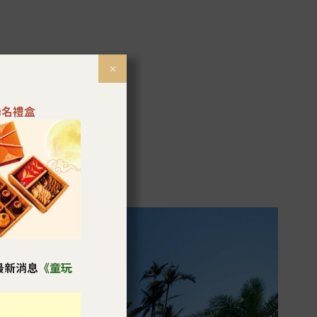
×
聯名禮盒
見最新消息
《童玩