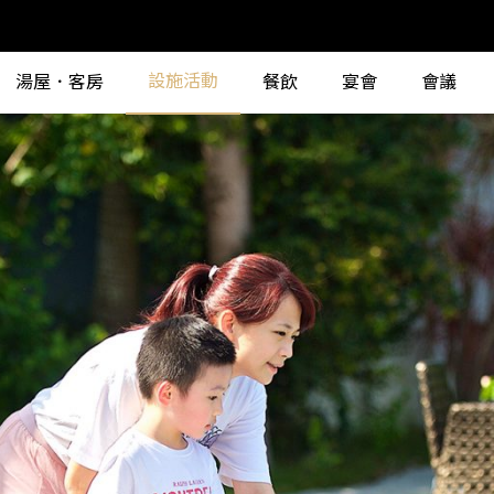
設施活動
湯屋．客房
餐飲
宴會
會議