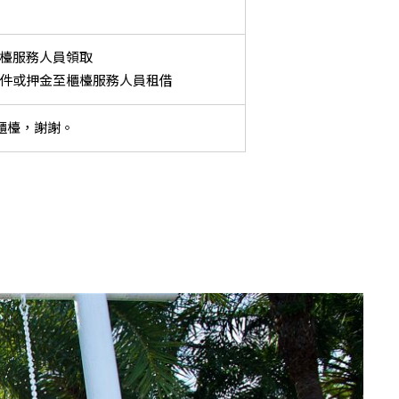
櫃檯服務人員領取
證件或押金至櫃檯服務人員租借
櫃檯，謝謝。