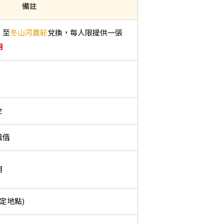
備註
，至
冬山河農莊
兌換，每人限提供一張
用
全
租借
用
定地點)