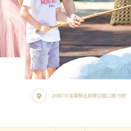
268019 宜蘭縣五結鄉公園二路15號