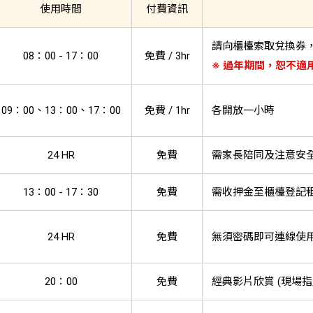
使用時間
付費資訊
請向櫃檯索取兌換券
08：00 - 17：00
免費 / 3hr
※ 過年期間，恕不適
09：00、13：00、17：00
免費 / 1hr
各開放一小時
24 HR
免費
需家長陪同及注意安
13：00 - 17：30
免費
需收押金至櫃檯登記
24 HR
免費
無須密碼即可連線使
20：00
免費
經典影片欣賞 (現場指