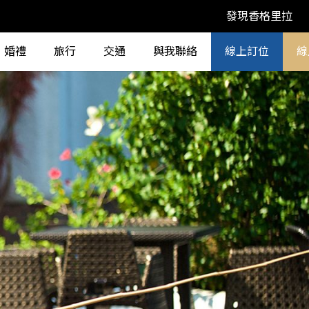
發現香格里拉
婚禮
旅行
交通
與我聯絡
線上訂位
線