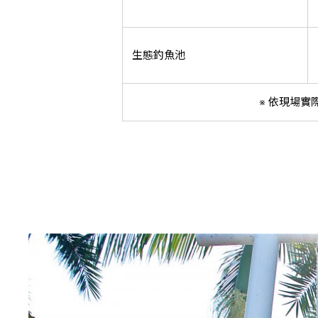
生態釣魚池
※ 依現場