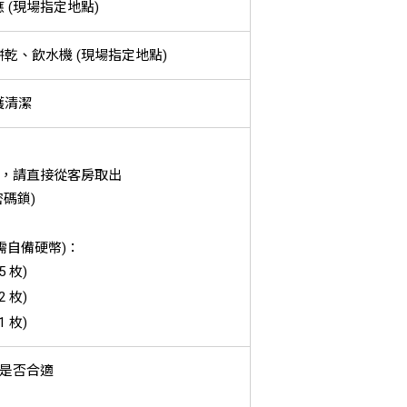
 (現場指定地點)
乾、飲水機 (現場指定地點)
護清潔
巾，請直接從客房取出
密碼鎖)
(需自備硬幣)：
5 枚)
2 枚)
1 枚)
溫是否合適