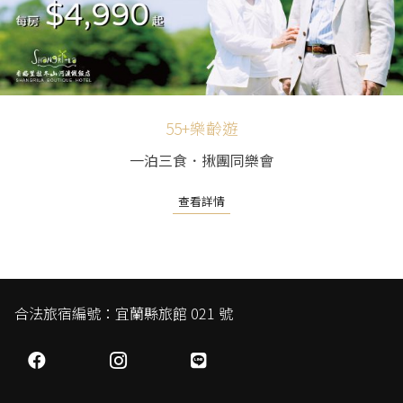
55+樂齡遊
一泊三食．揪團同樂會
查看詳情
合法旅宿編號：宜蘭縣旅館 021 號