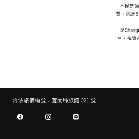
不僅是
質，挑高
是Shan
台，視覺
合法旅宿編號：宜蘭縣旅館 021 號