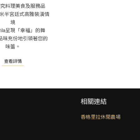
講究料理美食及服務品
5米半宮廷式高雅裝潢情
境
grila呈現「幸福」的舞
品味充份地引領著您的
味蕾。
查看詳情
相關連結
香格里拉休閒農場