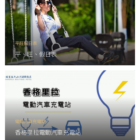
平旺假日表
平、旺、假日表
電動汽車充電站
香格里拉電動汽車充電站