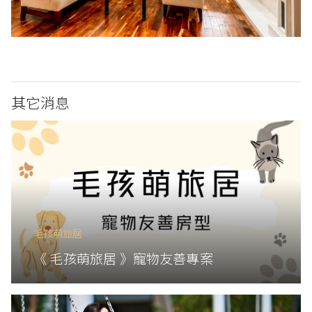
其它消息
毛孩萌旅居
《 毛孩萌旅居 》寵物友善專案