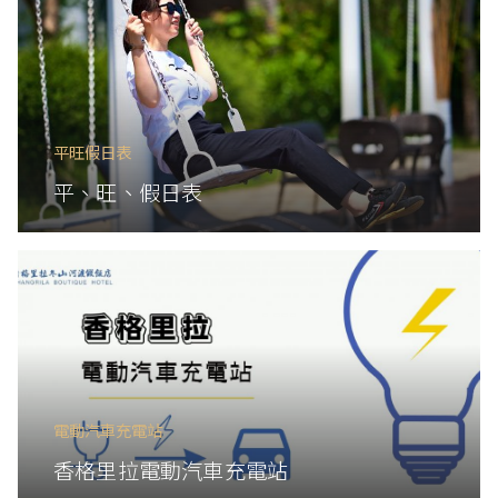
平旺假日表
平、旺、假日表
電動汽車充電站
香格里拉電動汽車充電站