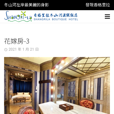
冬山河左岸最美麗的身影
發現香格里拉
花嫁房-3
2021 年 1 月 21 日
access_time