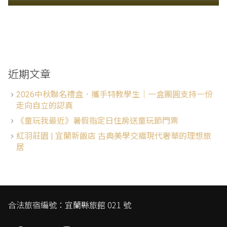
近期文章
2026中秋聯名禮盒．攜手特教學生│一盒團圓支持一份
走向自立的認真
《童玩我最近》暑假指定日住房送童玩節門票
紅羽莊園 | 宜蘭新飯店 古典美學交織現代奢華的理想旅
居
合法旅宿編號：宜蘭縣旅館 021 號