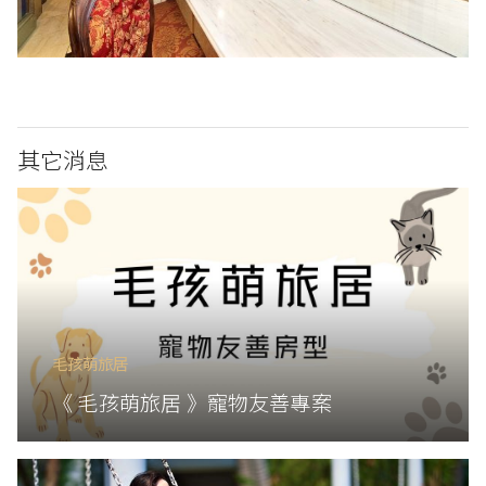
其它消息
毛孩萌旅居
《 毛孩萌旅居 》寵物友善專案