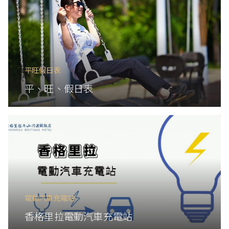
平旺假日表
平、旺、假日表
電動汽車充電站
香格里拉電動汽車充電站