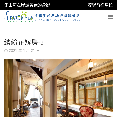
冬山河左岸最美麗的身影
發現香格里拉
繽紛花嫁房-3
2021 年 1 月 21 日
access_time