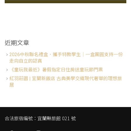
近期文章
2026中秋聯名禮盒．攜手特教學生│一盒團圓支持一份
走向自立的認真
《童玩我最近》暑假指定日住房送童玩節門票
紅羽莊園 | 宜蘭新飯店 古典美學交織現代奢華的理想旅
居
合法旅宿編號：宜蘭縣旅館 021 號