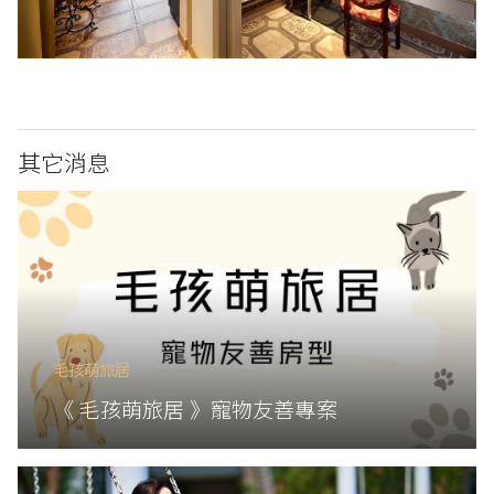
其它消息
毛孩萌旅居
《 毛孩萌旅居 》寵物友善專案