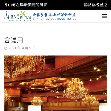
冬山河左岸最美麗的身影
發現香格里拉
會議用
2021 年 4 月 9 日
access_time