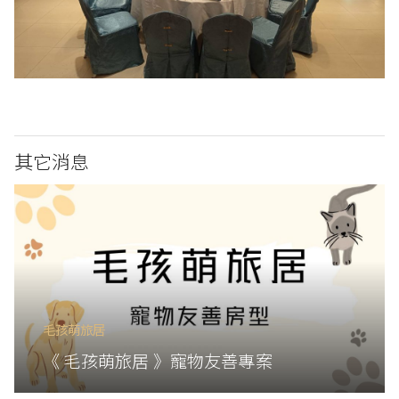
其它消息
毛孩萌旅居
《 毛孩萌旅居 》寵物友善專案