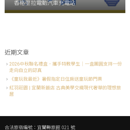
香格里拉電動汽車充電站
近期文章
2026中秋聯名禮盒．攜手特教學生│一盒團圓支持一份
走向自立的認真
《童玩我最近》暑假指定日住房送童玩節門票
紅羽莊園 | 宜蘭新飯店 古典美學交織現代奢華的理想旅
居
合法旅宿編號：宜蘭縣旅館 021 號