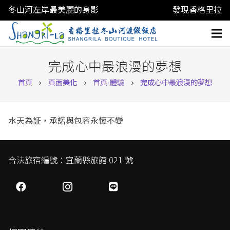
冬山河左岸最美麗的身影
發現香格里拉
完成心中最浪漫的夢想
首頁
頁面美化
首頁-體驗
完成心中最浪漫的夢想
chevron_right
chevron_right
chevron_right
水天為証，承諾與包容永恆不變
合法旅宿編號：宜蘭縣旅館 021 號