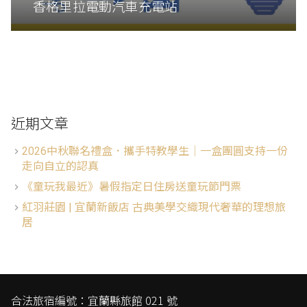
香格里拉電動汽車充電站
近期文章
2026中秋聯名禮盒．攜手特教學生│一盒團圓支持一份
走向自立的認真
《童玩我最近》暑假指定日住房送童玩節門票
紅羽莊園 | 宜蘭新飯店 古典美學交織現代奢華的理想旅
居
合法旅宿編號：宜蘭縣旅館 021 號