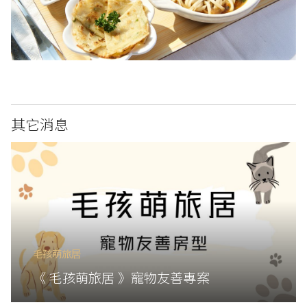
其它消息
毛孩萌旅居
《 毛孩萌旅居 》寵物友善專案