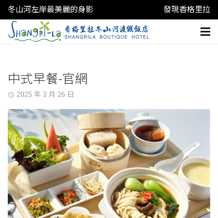
冬山河左岸最美麗的身影
發現香格里拉
中式早餐-官網
2025 年 3 月 26 日
access_time