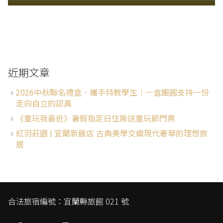
近期文章
2026中秋聯名禮盒．攜手特教學生│一盒團圓支持一份
走向自立的認真
《童玩我最近》暑假指定日住房送童玩節門票
紅羽莊園 | 宜蘭新飯店 古典美學交織現代奢華的理想旅
居
合法旅宿編號：宜蘭縣旅館 021 號