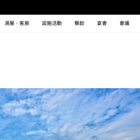
湯屋．客房
設施活動
餐飲
宴會
會議