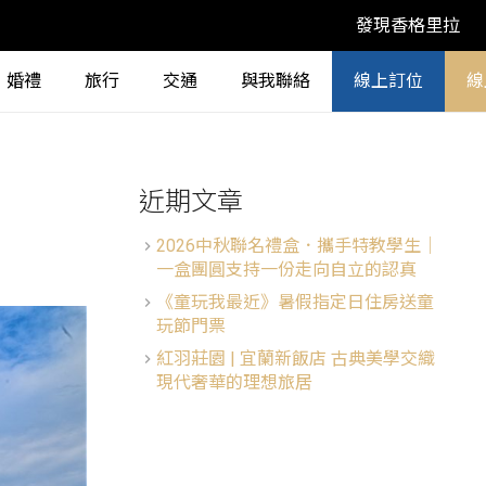
發現香格里拉
婚禮
旅行
交通
與我聯絡
線上訂位
線
近期文章
2026中秋聯名禮盒．攜手特教學生│
一盒團圓支持一份走向自立的認真
《童玩我最近》暑假指定日住房送童
玩節門票
紅羽莊園 | 宜蘭新飯店 古典美學交織
現代奢華的理想旅居