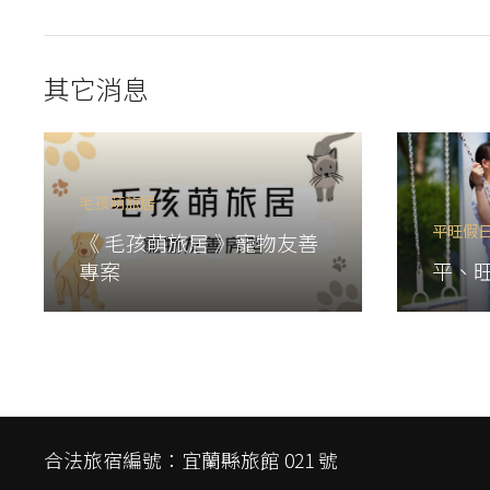
其它消息
毛孩萌旅居
平旺假
《 毛孩萌旅居 》寵物友善
專案
平、
合法旅宿編號：宜蘭縣旅館 021 號