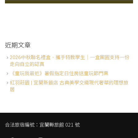
近期文章
2026中秋聯名禮盒．攜手特教學生│一盒團圓支持一份
走向自立的認真
《童玩我最近》暑假指定日住房送童玩節門票
紅羽莊園 | 宜蘭新飯店 古典美學交織現代奢華的理想旅
居
合法旅宿編號：宜蘭縣旅館 021 號