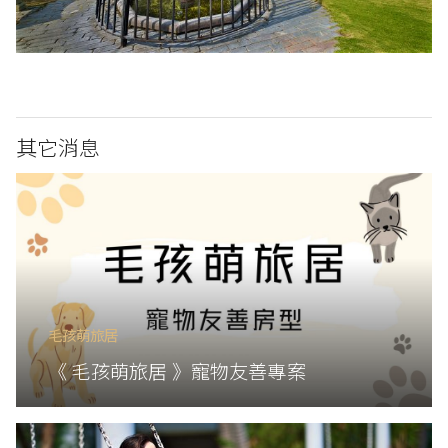
其它消息
毛孩萌旅居
《 毛孩萌旅居 》寵物友善專案