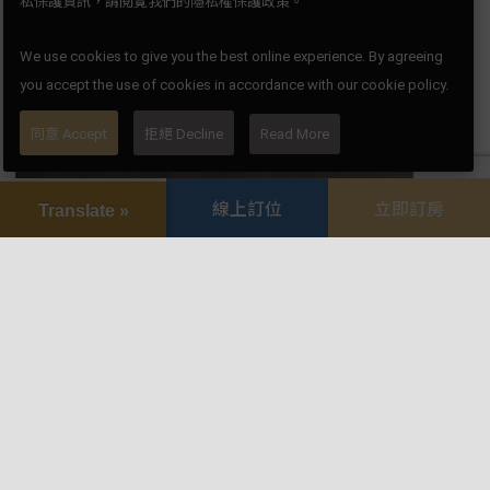
私保護資訊，請閱覽我們的隱私權保護政策。
We use cookies to give you the best online experience. By agreeing
you accept the use of cookies in accordance with our cookie policy.
同意 Accept
拒絕 Decline
Read More
線上訂位
立即訂房
Translate »