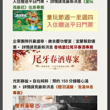
入住贈送平日門票
▪︎ 詳情請見最新消息
《童玩
我最近》住房專案
企業團隊共襄盛舉．歲末慶功饗宴｜宜蘭餐飲優
惠
▪︎ 詳情請見最新消息
香格里拉尾牙春酒專案
光影靜謐 × 自在純粹｜預約 150 分鐘暖心湯
旅
▪︎ 詳情請見最新消息
《橙羽湯屋．泡湯休息
專案》