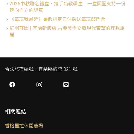
2026中秋聯名禮盒．攜手特教學生│一盒團圓支持一份
走向自立的認真
《童玩我最近》暑假指定日住房送童玩節門票
紅羽莊園 | 宜蘭新飯店 古典美學交織現代奢華的理想旅
居
合法旅宿編號：宜蘭縣旅館 021 號
相關連結
香格里拉休閒農場