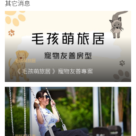
其它消息
毛孩萌旅居
《 毛孩萌旅居 》寵物友善專案