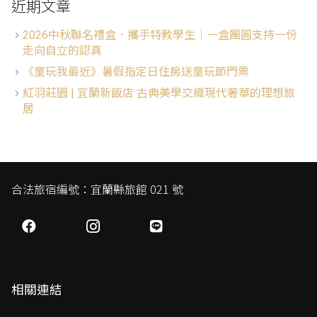
近期文章
2026中秋聯名禮盒．攜手特教學生│一盒團圓支持一份
走向自立的認真
《童玩我最近》暑假指定日住房送童玩節門票
紅羽莊園 | 宜蘭新飯店 古典美學交織現代奢華的理想旅
居
合法旅宿編號：宜蘭縣旅館 021 號
相關連結