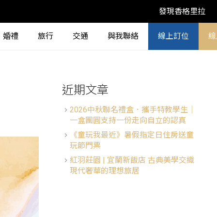
發現香格里拉
婚禮
旅行
交通
與我聯絡
線上訂位
線
近期文章
2026中秋聯名禮盒．攜手特教學生│
一盒團圓支持一份走向自立的認真
《童玩我最近》暑假指定日住房送童
玩節門票
紅羽莊園 | 宜蘭新飯店 古典美學交織
現代奢華的理想旅居