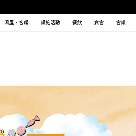
湯屋．客房
設施活動
餐飲
宴會
會議