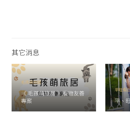
其它消息
毛孩萌旅居
平旺假
《 毛孩萌旅居 》寵物友善
專案
平、