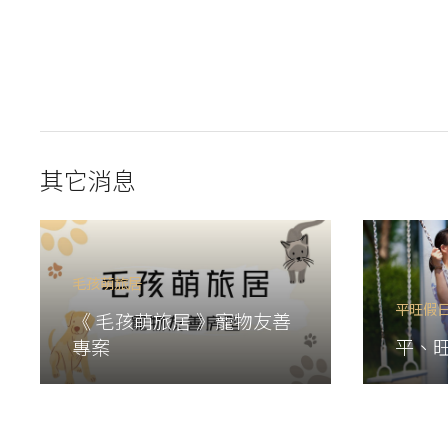
其它消息
毛孩萌旅居
平旺假
《 毛孩萌旅居 》寵物友善
專案
平、