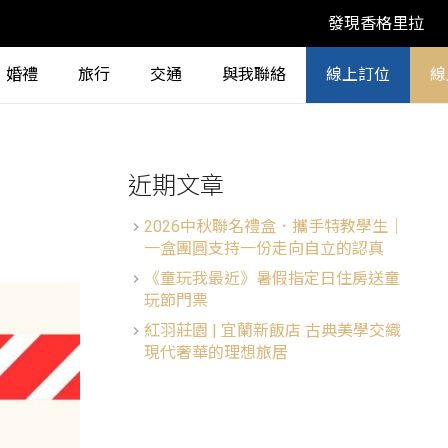
發現香格里拉
婚禮
旅行
交通
與我聯絡
線上訂位
線
近期文章
2026中秋聯名禮盒．攜手特教學生│
一盒團圓支持一份走向自立的認真
《童玩我最近》暑假指定日住房送童
玩節門票
紅羽莊園 | 宜蘭新飯店 古典美學交織
現代奢華的理想旅居