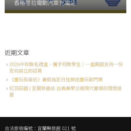
香格里拉電動汽車充電站
近期文章
2026中秋聯名禮盒．攜手特教學生│一盒團圓支持一份
走向自立的認真
《童玩我最近》暑假指定日住房送童玩節門票
紅羽莊園 | 宜蘭新飯店 古典美學交織現代奢華的理想旅
居
合法旅宿編號：宜蘭縣旅館 021 號