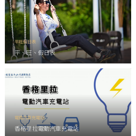
平旺假日表
平、旺、假日表
電動汽車充電站
香格里拉電動汽車充電站