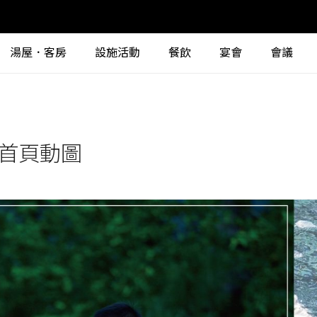
湯屋．客房
設施活動
餐飲
宴會
會議
4-首頁動圖