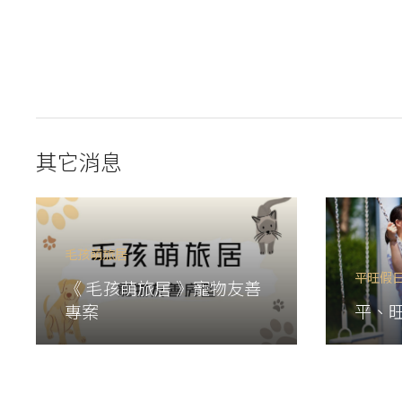
其它消息
毛孩萌旅居
平旺假
《 毛孩萌旅居 》寵物友善
專案
平、