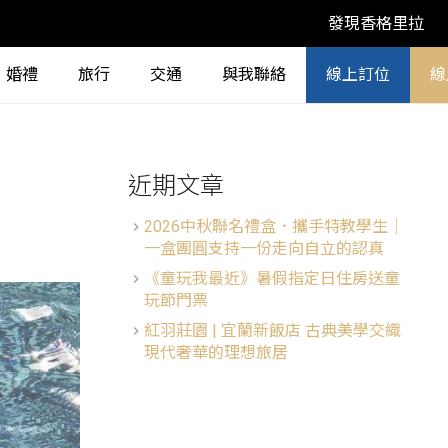
發現香格里拉
婚禮
旅行
交通
與我聯絡
線上訂位
線
近期文章
2026中秋聯名禮盒．攜手特教學生│
一盒團圓支持一份走向自立的認真
《童玩我最近》暑假指定日住房送童
玩節門票
紅羽莊園 | 宜蘭新飯店 古典美學交織
現代奢華的理想旅居