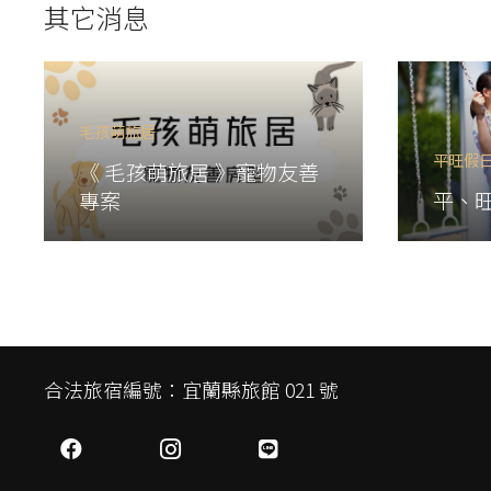
其它消息
毛孩萌旅居
平旺假
《 毛孩萌旅居 》寵物友善
專案
平、
合法旅宿編號：宜蘭縣旅館 021 號