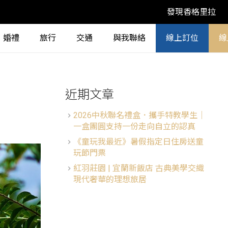
發現香格里拉
婚禮
旅行
交通
與我聯絡
線上訂位
線
近期文章
2026中秋聯名禮盒．攜手特教學生│
一盒團圓支持一份走向自立的認真
《童玩我最近》暑假指定日住房送童
玩節門票
紅羽莊園 | 宜蘭新飯店 古典美學交織
現代奢華的理想旅居