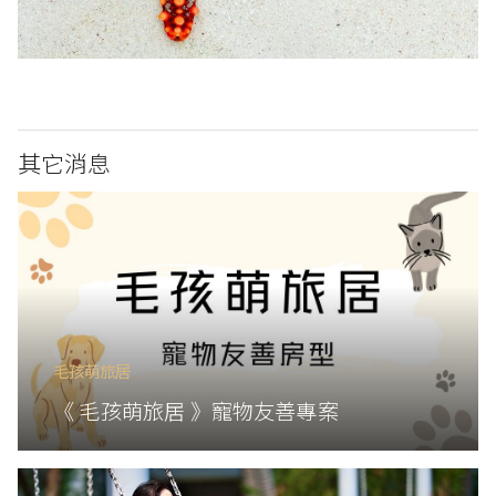
其它消息
毛孩萌旅居
《 毛孩萌旅居 》寵物友善專案