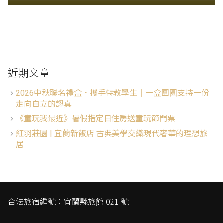
近期文章
2026中秋聯名禮盒．攜手特教學生│一盒團圓支持一份
走向自立的認真
《童玩我最近》暑假指定日住房送童玩節門票
紅羽莊園 | 宜蘭新飯店 古典美學交織現代奢華的理想旅
居
合法旅宿編號：宜蘭縣旅館 021 號