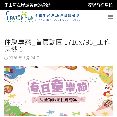
冬山河左岸最美麗的身影
發現香格里拉
住房專案_首頁動園 1710x795_工作
區域 1
2026 年 3 月 24 日
access_time