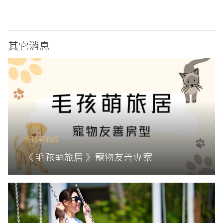
其它消息
毛孩萌旅居
《 毛孩萌旅居 》寵物友善專案