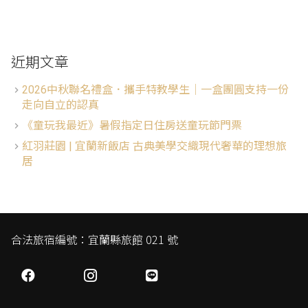
近期文章
2026中秋聯名禮盒．攜手特教學生│一盒團圓支持一份
走向自立的認真
《童玩我最近》暑假指定日住房送童玩節門票
紅羽莊園 | 宜蘭新飯店 古典美學交織現代奢華的理想旅
居
合法旅宿編號：宜蘭縣旅館 021 號